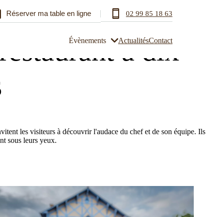
Réserver ma table en ligne
02 99 85 18 63
restaurant à dix
Évènements
Actualités
Contact
s
itent les visiteurs à découvrir l'audace du chef et de son équipe. Ils
ant sous leurs yeux.
urs
Plateau-repas