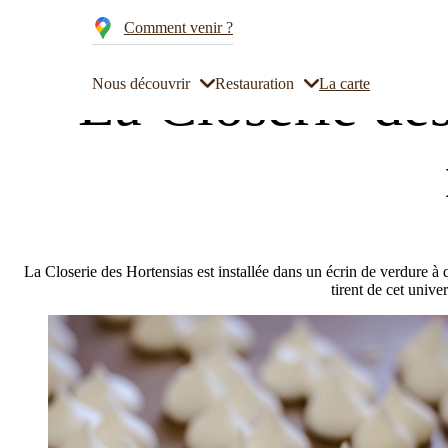
Cookies management panel
Comment venir ?
Accueil
Restauration
La Closerie des Hortensias, votre restau
La Closerie des
Nous découvrir
Restauration
La carte
La Closerie des Hortensias est installée dans un écrin de verdure à q
tirent de cet unive
Notre histoire
Restaurant
Mariage à Rennes