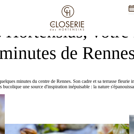
rant à dix minutes de Rennes
 Hortensias, votre 
minutes de Renne
uelques minutes du centre de Rennes. Son cadre et sa terrasse fleurie inv
rs bucolique une source d'inspiration inépuisable : la nature s'épanouiss
Nos vale
Traiteur
Séminaire