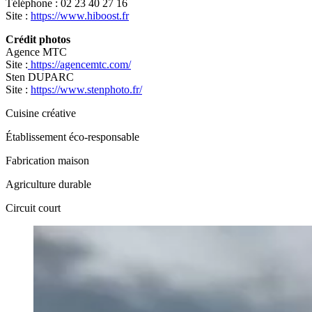
Téléphone : 02 23 40 27 16
Voir tous nos évènements
Site :
https://www.hiboost.fr
Crédit photos
Agence MTC
Site :
https://agencemtc.com/
Sten DUPARC
Site :
https://www.stenphoto.fr/
Cuisine créative
Établissement éco‑responsable
Fabrication maison
Agriculture durable
Circuit court