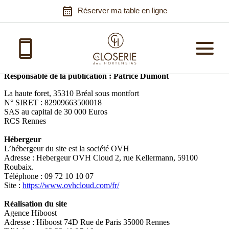
Cookies management panel
Réserver ma table en ligne
Mentions légales
Responsable de la publication : Patrice Dumont
La haute foret, 35310 Bréal sous montfort
N° SIRET : 82909663500018
SAS au capital de 30 000 Euros
Notre histoire
RCS Rennes
Nos valeurs
Restaurant
Hébergeur
L’hébergeur du site est la société OVH
Traiteur
Adresse : Hebergeur OVH Cloud 2, rue Kellermann, 59100
Roubaix.
Plateau-repas
Mariage à Rennes
Téléphone : 09 72 10 10 07
Site :
https://www.ovhcloud.com/fr/
Séminaire
Voir toutes nos offres
Réalisation du site
Location de salle
Agence Hiboost
Adresse : Hiboost 74D Rue de Paris 35000 Rennes