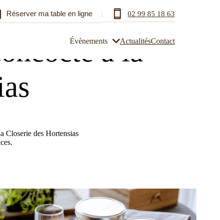
Réserver ma table en ligne
02 99 85 18 63
oncocté à la
Évènements
Actualités
Contact
ias
a Closerie des Hortensias
ces.
urs
Plateau-repas