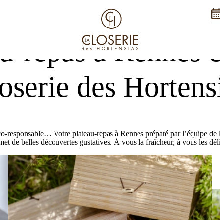
la Closerie des Hortensias
au-repas à Rennes c
oserie des Hortens
co-responsable… Votre plateau-repas à Rennes préparé par l’équipe de l
met de belles découvertes gustatives. À vous la fraîcheur, à vous les déli
Nos vale
Traiteur
Séminaire