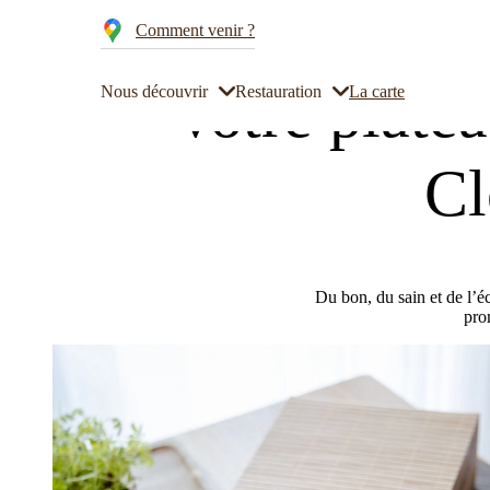
Cookies management panel
Comment venir ?
Accueil
Restauration
Votre plateau-repas à Rennes concocté à 
Votre plate
Nous découvrir
Restauration
La carte
Cl
Du bon, du sain et de l’é
pro
Notre histoire
Restaurant
Mariage à Rennes