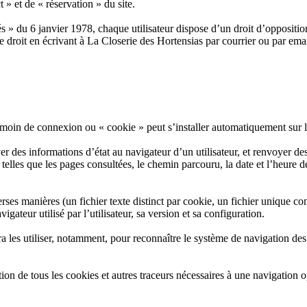
 » et de « réservation » du site.
 » du 6 janvier 1978, chaque utilisateur dispose d’un droit d’opposition
e droit en écrivant à La Closerie des Hortensias par courrier ou par emai
n témoin de connexion ou « cookie » peut s’installer automatiquement sur 
 des informations d’état au navigateur d’un utilisateur, et renvoyer de
 telles que les pages consultées, le chemin parcouru, la date et l’heure de
rses manières (un fichier texte distinct par cookie, un fichier unique co
gateur utilisé par l’utilisateur, sa version et sa configuration.
les utiliser, notamment, pour reconnaître le système de navigation des uti
ivation de tous les cookies et autres traceurs nécessaires à une navigation