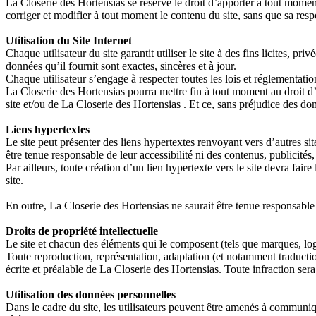
La Closerie des Hortensias se réserve le droit d’apporter à tout momen
corriger et modifier à tout moment le contenu du site, sans que sa respo
Utilisation du Site Internet
Chaque utilisateur du site garantit utiliser le site à des fins licites, pr
données qu’il fournit sont exactes, sincères et à jour.
Chaque utilisateur s’engage à respecter toutes les lois et réglementatio
La Closerie des Hortensias pourra mettre fin à tout moment au droit d’ac
site et/ou de La Closerie des Hortensias . Et ce, sans préjudice des dom
Liens hypertextes
Le site peut présenter des liens hypertextes renvoyant vers d’autres sit
être tenue responsable de leur accessibilité ni des contenus, publicités,
Par ailleurs, toute création d’un lien hypertexte vers le site devra fair
site.
En outre, La Closerie des Hortensias ne saurait être tenue responsable 
Droits de propriété intellectuelle
Le site et chacun des éléments qui le composent (tels que marques, log
Toute reproduction, représentation, adaptation (et notamment traduction) 
écrite et préalable de La Closerie des Hortensias. Toute infraction ser
Utilisation des données personnelles
Dans le cadre du site, les utilisateurs peuvent être amenés à commun