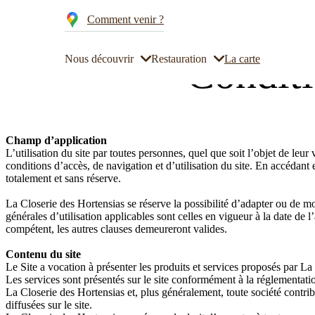
Cookies management panel
Comment venir ?
Accueil
Conditions générales d’utilisation
Conditi
Nous découvrir
Restauration
La carte
Champ d’application
L’utilisation du site par toutes personnes, quel que soit l’objet de leur 
conditions d’accès, de navigation et d’utilisation du site. En accédant e
totalement et sans réserve.
La Closerie des Hortensias se réserve la possibilité d’adapter ou de mo
générales d’utilisation applicables sont celles en vigueur à la date de 
compétent, les autres clauses demeureront valides.
Contenu du site
Le Site a vocation à présenter les produits et services proposés par La 
Les services sont présentés sur le site conformément à la réglementatio
La Closerie des Hortensias et, plus généralement, toute société contribua
diffusées sur le site.
Notre histoire
Restaurant
Mariage à Rennes