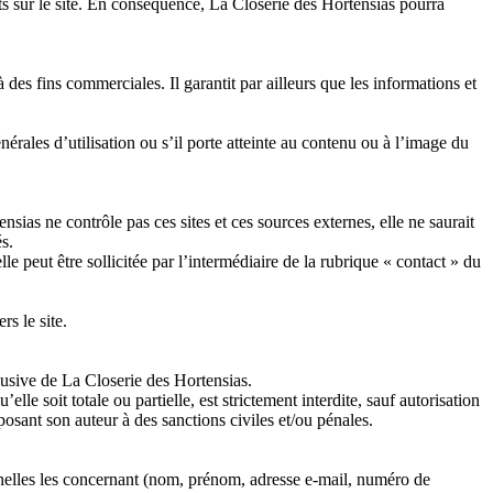
Location de salle
ts sur le site. En conséquence, La Closerie des Hortensias pourra
r à des fins commerciales. Il garantit par ailleurs que les informations et
nérales d’utilisation ou s’il porte atteinte au contenu ou à l’image du
sias ne contrôle pas ces sites et ces sources externes, elle ne saurait
s.
lle peut être sollicitée par l’intermédiaire de la rubrique « contact » du
s le site.
lusive de La Closerie des Hortensias.
le soit totale ou partielle, est strictement interdite, sauf autorisation
osant son auteur à des sanctions civiles et/ou pénales.
nelles les concernant (nom, prénom, adresse e-mail, numéro de