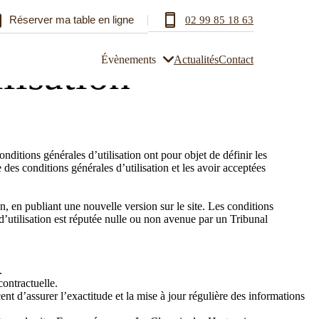
Réserver ma table en ligne
02 99 85 18 63
lisation
Évènements
Actualités
Contact
conditions générales d’utilisation ont pour objet de définir les
e des conditions générales d’utilisation et les avoir acceptées
n, en publiant une nouvelle version sur le site. Les conditions
 d’utilisation est réputée nulle ou non avenue par un Tribunal
.
contractuelle.
cent d’assurer l’exactitude et la mise à jour régulière des informations
urs
Plateau-repas