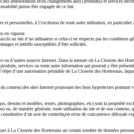
t des améliorations et/ou changements au(x) produit(s) et services décri
nsabilité puisse être engagée de ce fait.
ivées et personnelles, à l’exclusion de toute autre utilisation, en particulie
ns en vigueur.
cès au site d’un utilisateur si celui-ci ne respecte pas les conditions gé
mages et intérêts susceptibles d’être sollicités.
es ou d’autres sources Internet. Dans la mesure où La Closerie des Horten
 produits, services ou toute autre information qui pourrait y être présenté
e l’objet d’une autorisation préalable de La Closerie des Hortensias, laque
du contenu des sites Internet proposant des liens hypertextes pointant ver
os, dessins et modèles, textes, photographies, etc) sont la propriété exc
ou, de manière générale, toute utilisation du site et de son contenu, qu’el
a constitutive d’un acte de contrefaçon et/ou de concurrence déloyale exp
iquer à La Closerie des Hortensias un certain nombre de données person