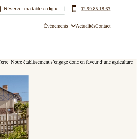
Réserver ma table en ligne
02 99 85 18 63
Évènements
Actualités
Contact
Terre. Notre établissement s’engage donc en faveur d’une agriculture
urs
Plateau-repas